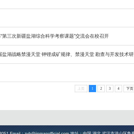
“第三次新疆盐湖综合科学考察课题”交流会在校召开
届盐湖战略禁漫天堂 钾锂成矿规律、禁漫天堂 勘查与开发技术研
上页
1
2
3
4
下页
051 Email：
zyb@jinmanofficial.com
地址：中国 湖北 武汉市洪山区鲁磨路