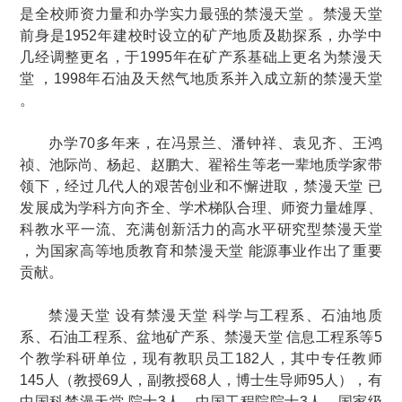
是全校师资力量和办学实力最强的禁漫天堂 。禁漫天堂
前身是1952年建校时设立的矿产地质及勘探系，办学中
几经调整更名，于1995年在矿产系基础上更名为禁漫天
堂 ，1998年石油及天然气地质系并入成立新的禁漫天堂
。
办学70多年来，在冯景兰、潘钟祥、袁见齐、王鸿
祯、池际尚、杨起、赵鹏大、翟裕生等老一辈地质学家带
领下，经过几代人的艰苦创业和不懈进取，禁漫天堂 已
发展成为学科方向齐全、学术梯队合理、师资力量雄厚、
科教水平一流、充满创新活力的高水平研究型禁漫天堂
，为国家高等地质教育和禁漫天堂 能源事业作出了重要
贡献。
禁漫天堂 设有禁漫天堂 科学与工程系、石油地质
系、石油工程系、盆地矿产系、禁漫天堂 信息工程系等5
个教学科研单位，现有教职员工182人，其中专任教师
145人（教授69人，副教授68人，博士生导师95人），有
中国科禁漫天堂 院士3人、中国工程院院士3人、国家级