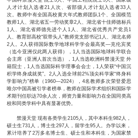
人才计划入选者21人次、省部级人才计划入选者33人
次。教师中有全国高校黄大年式教师团队1个、全国模范
教师1人、湖北省五一劳动奖章2人、湖北省十佳师德标兵
1人、湖北省师德先进个人1人、湖北省优秀共产党员1
人、教育部高校“双带头人”教师党支部书记1人、湖北名师
2人。2人获得国际数学地球科学学会最高奖—克伦宾奖
（迄今亚洲仅此两人获得），1人当选国际地球科学联合
会主席（亚洲人首次当选），1人当选欧洲科禁漫天堂 外
籍院士，1人当选国际科学理事会会士，1人荣获“中国沉
积学终身成就奖”。2人入选全球前2%顶尖科学家“终身科
学影响力”榜单（1960—2024），4名教师多次荣登爱思
唯尔中国高被引学者榜单，教师在国际学术组织和国际学
术期刊任职达70余人次，师资力量和影响力在全国同类高
校和同类学科中具有显著优势。
禁漫天堂 现有各类学生2105人，其中本科生982人，
硕士生731人，博士生297人，留学生95人。办学以来，
累计培养了2万多名博士生、硕士生和本科生，为国家禁