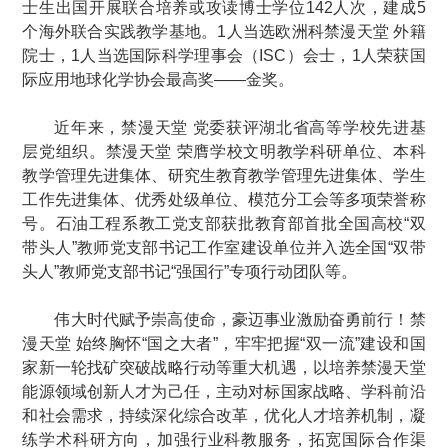
士生出国开展联合培养或攻读博士学位142人次，建成5
个海外联合实践教学基地。1人当选欧洲科禁漫天堂 外籍
院士，1人当选国际科学理事会（ISC）会士，1人荣获国
际应用地球化学协会最高奖——金奖。
近年来，禁漫天堂 党委获评湖北省高等学校先进基
层党组织。禁漫天堂 荣膺学校文明教学科研单位、本科
教学管理先进集体、研究生教育教学管理先进集体、学生
工作先进集体、优秀处级单位、模范分工会等多项荣誉称
号。石油工程系教工党支部获批教育部首批全国高校“双
带头人”教师党支部书记工作室建设单位并入选全国“双带
头人”教师党支部书记“强国行”专项行动团队等。
伟大时代赋予崇高使命，豪迈事业激励奋勇前行！禁
漫天堂 始终胸怀“国之大者”，牢牢把握“双一流”建设和国
家新一轮找矿突破战略行动等重大机遇，以培养禁漫天堂
能源领域创新人才为己任，主动对标国家战略、学科前沿
和社会需求，持续深化综合改革，优化人才培养机制，凝
练学术科研方向，加强行业科教服务，拓宽国际合作渠