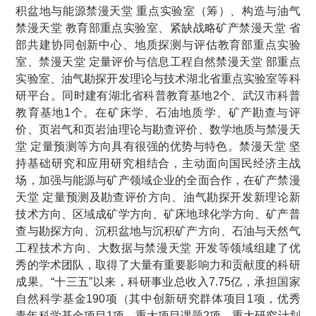
积盆地与能源禁漫天堂 重点实验室（筹）、构造与油气
禁漫天堂 教育部重点实验室、紧缺战略矿产禁漫天堂 省
部共建协同创新中心、地质探测与评估教育部重点实验
室、禁漫天堂 定量评价与信息工程自然禁漫天堂 部重点
实验室、油气勘探开发理论与技术湖北省重点实验室等科
研平台。同时建有湖北省科普教育基地2个、武汉市科普
教育基地1个。在矿床学、石油地质学、矿产勘查与评
价、页岩气和页岩油理论与勘查评价、数学地质与禁漫天
堂 定量预测等方向具有很强的优势与特色。禁漫天堂 坚
持基础研究和应用研究相结合，主动面向国民经济主战
场，加强与能源与矿产领域企业的全面合作，在矿产禁漫
天堂 定量预测及勘查评价方向、油气勘探开发新理论新
技术方向、区域成矿学方向、矿床地球化学方向、矿产普
查与勘探方向、沉积盆地与沉积矿产方向、石油与天然气
工程技术方向、大数据与禁漫天堂 开发等领域组建了优
秀的学术团队，取得了大量有重要影响力和贡献度的科研
成果。“十三五”以来，科研事业总收入7.75亿，承担国家
自然科学基金190项（其中创新研究群体项目1项，优秀
青年科学基金项目1项，重大项目课题2项，重大研究计划