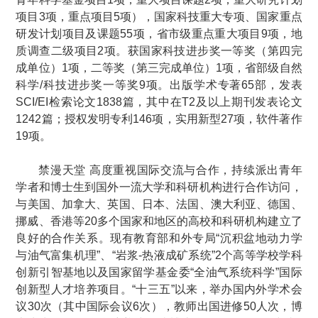
项目3项，重点项目5项），国家科技重大专项、国家重点
研发计划项目及课题55项，省市级重点重大项目9项，地
质调查二级项目2项。获国家科技进步奖一等奖（第四完
成单位）1项，二等奖（第三完成单位）1项，省部级自然
科学/科技进步奖一等奖9项。出版学术专著65部，发表
SCI/EI检索论文1838篇，其中在T2及以上期刊发表论文
1242篇；授权发明专利146项，实用新型27项，软件著作
19项。
禁漫天堂 高度重视国际交流与合作，持续派出青年
学者和博士生到国外一流大学和科研机构进行合作访问，
与美国、加拿大、英国、日本、法国、澳大利亚、德国、
挪威、香港等20多个国家和地区的高校和科研机构建立了
良好的合作关系。现有教育部和外专局“沉积盆地动力学
与油气富集机理”、“岩浆-热液成矿系统”2个高等学校学科
创新引智基地以及国家留学基金委“全油气系统科学”国际
创新型人才培养项目。“十三五”以来，举办国内外学术会
议30次（其中国际会议6次），教师出国进修50人次，博