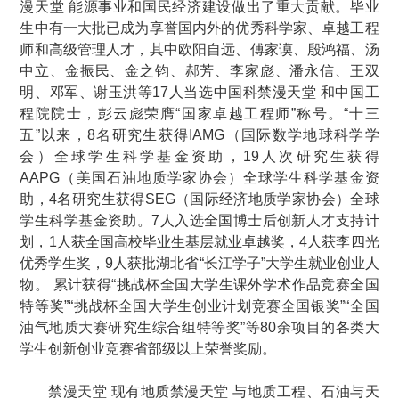
漫天堂 能源事业和国民经济建设做出了重大贡献。毕业
生中有一大批已成为享誉国内外的优秀科学家、卓越工程
师和高级管理人才，其中欧阳自远、傅家谟、殷鸿福、汤
中立、金振民、金之钧、郝芳、李家彪、潘永信、王双
明、邓军、谢玉洪等17人当选中国科禁漫天堂 和中国工
程院院士，彭云彪荣膺“国家卓越工程师”称号。“十三
五”以来，8名研究生获得IAMG（国际数学地球科学学
会）全球学生科学基金资助，19人次研究生获得
AAPG（美国石油地质学家协会）全球学生科学基金资
助，4名研究生获得SEG（国际经济地质学家协会）全球
学生科学基金资助。7人入选全国博士后创新人才支持计
划，1人获全国高校毕业生基层就业卓越奖，4人获李四光
优秀学生奖，9人获批湖北省“长江学子”大学生就业创业人
物。 累计获得“挑战杯全国大学生课外学术作品竞赛全国
特等奖”“挑战杯全国大学生创业计划竞赛全国银奖”“全国
油气地质大赛研究生综合组特等奖”等80余项目的各类大
学生创新创业竞赛省部级以上荣誉奖励。
禁漫天堂 现有地质禁漫天堂 与地质工程、石油与天