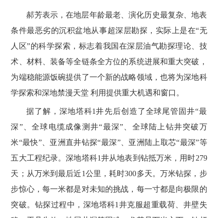
郝芳表示‍‍，在地层年龄最老、演化历史最复杂、地表
条件最恶劣的沉积盆地从事超深层勘探，实际上是在“无
人区”的科学探索，标志着我国在深层油气勘探理论、技
术、材料、装备等全链条全方位的系统进展和重大突破，
为端稳能源饭碗提供了一个新的战略领域，也将为深地科
学探索和深地禁漫天堂 利用提供重大机遇和窗口。
据了解，深地塔科1井‍‍先后创造了全球尾管固井“最
深”、全球电缆成像测井“最深”、全球陆上钻井突破万
米“最快”、亚洲直井钻探“最深”、亚洲陆上取芯“最深”等
五大工程纪录。深地塔科1井从地表到钻抵万米，用时279
天；从万米到最后近1公里，耗时300多天。万米钻探，步
步惊心，每一米都是对未知的挑战，每一寸都是向极限的
突破。钻探过程中，深地塔科1井克服超重载荷、井壁失