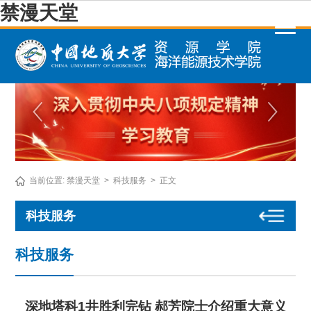
禁漫天堂
当前位置:
禁漫天堂
>
科技服务
>
正文
科技服务
科技服务
深地塔科1井胜利完钻 郝芳院士介绍重大意义