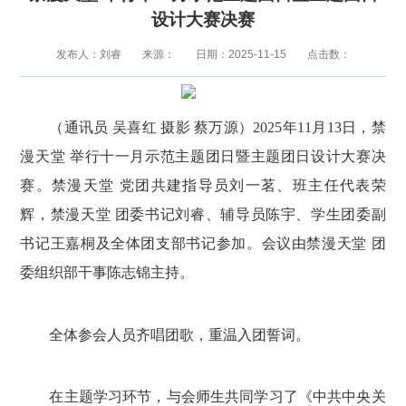
设计大赛决赛
发布人：刘睿
来源：
日期：2025-11-15
点击数：
（通讯员 吴喜红 摄影 蔡万源）2025年11月13日，禁
漫天堂 举行十一月示范主题团日暨主题团日设计大赛决
赛。禁漫天堂 党团共建指导员刘一茗、班主任代表荣
辉，禁漫天堂 团委书记刘睿、辅导员陈宇、学生团委副
书记王嘉桐及全体团支部书记参加。会议由禁漫天堂 团
委组织部干事陈志锦主持。
全体参会人员齐唱团歌，重温入团誓词。
在主题学习环节，与会师生共同学习了《中共中央关