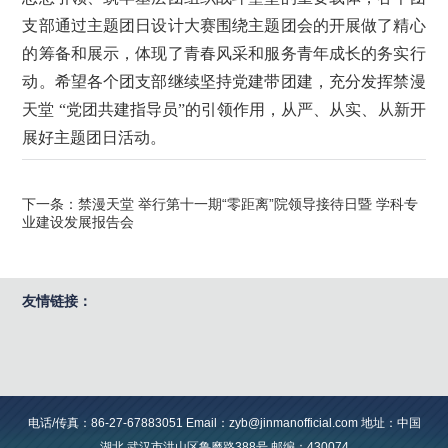
支部通过主题团日设计大赛围绕主题团会的开展做了精心
的筹备和展示，体现了青春风采和服务青年成长的务实行
动。希望各个团支部继续坚持党建带团建，充分发挥禁漫
天堂 “党团共建指导员”的引领作用，从严、从实、从新开
展好主题团日活动。
下一条：禁漫天堂 举行第十一期“零距离”院领导接待日暨 学科专
业建设发展报告会
友情链接：
电话/传真：86-27-67883051 Email：
zyb@jinmanofficial.com
地址：中国
湖北 武汉市洪山区鲁磨路388号 邮编：430074