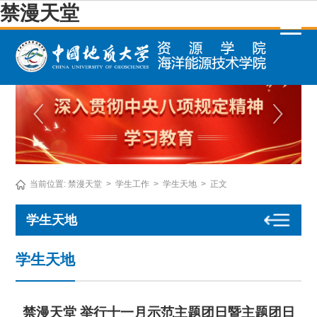
禁漫天堂
当前位置:
禁漫天堂
>
学生工作
>
学生天地
>
正文
学生天地
学生天地
禁漫天堂 举行十一月示范主题团日暨主题团日